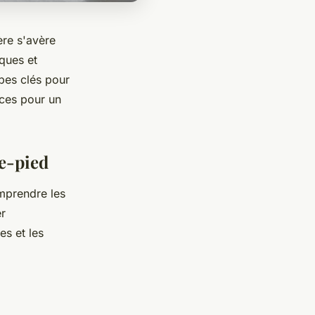
ère s'avère
iques et
apes clés pour
ces pour un
se-pied
omprendre les
er
es et les