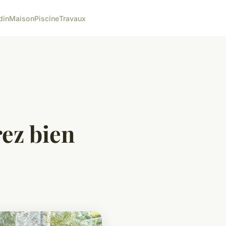
din
Maison
Piscine
Travaux
rez bien