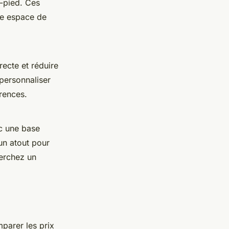
e-pied. Ces
tre espace de
ecte et réduire
 personnaliser
érences.
ec une base
un atout pour
herchez un
mparer les prix