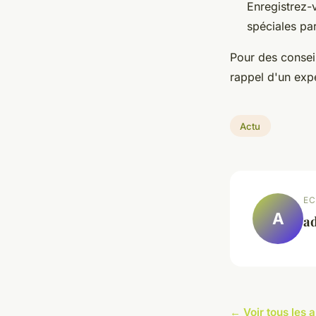
Enregistrez-
spéciales par
Pour des consei
rappel d'un expe
Actu
EC
A
a
← Voir tous les a