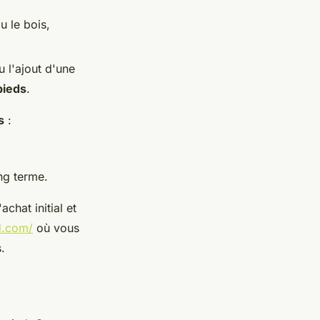
u le bois,
u l'ajout d'une
pieds
.
s
:
ng terme.
chat initial et
d.com/
où vous
.