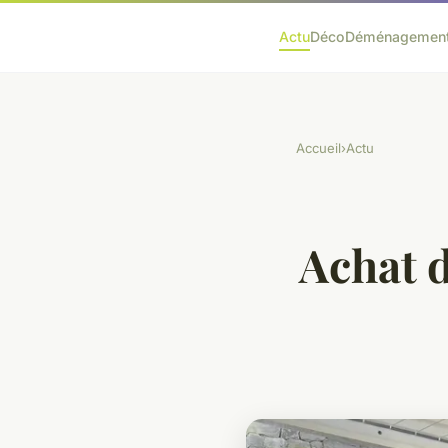
Actu
Déco
Déménagemen
Accueil
›
Actu
Achat d