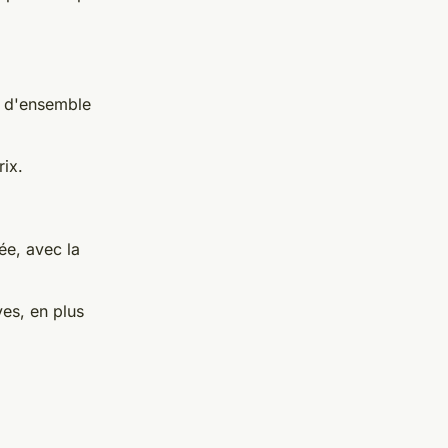
e d'ensemble
rix.
e, avec la
ves, en plus