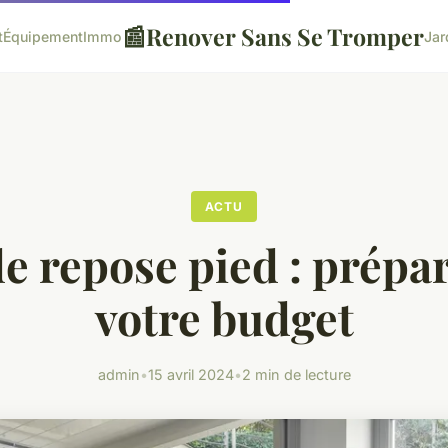
📰
Renover Sans Se Tromper
t
Équipement
Immo
Jar
ACTU
e repose pied : prépa
votre budget
admin
•
15 avril 2024
•
2 min de lecture