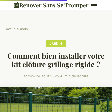
📰
Renover Sans Se Tromper
Accueil
›
Jardin
JARDIN
Comment bien installer votre
kit clôture grillage rigide ?
admin
•
24 août 2025
•
6 min de lecture