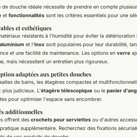
e de douche idéale nécessite de prendre en compte plusieur
e
et
fonctionnalités
sont les critères essentiels pour une sél
ables et esthétiques
matériaux résistants à l'humidité pour éviter la détérioration
aluminium
et l'
inox
sont populaires pour leur durabilité, ta
ance et une facilité de maintenance. Les options en
verre
aj
e, mais nécessitent un entretien plus rigoureux.
eption adaptées aux petites douches
 salles de bains, les étagères compactes et multifonctionnel
plus judicieux. L'
étagère télescopique
ou le
panier d'ang
ntes pour optimiser l'espace sans encombrer.
és additionnelles
s offrent des
crochets pour serviettes
ou d'autres accesso
r pratique supplémentaire. Recherchez des fixations sécuris
ids de vos produits de douche.