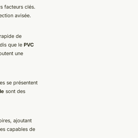
s facteurs clés.
ection avisée.
 rapide de
ndis que le
PVC
outent une
les se présentent
le
sont des
ires, ajoutant
ées capables de