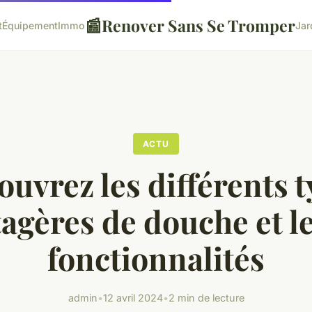
📰
Renover Sans Se Tromper
t
Équipement
Immo
Jar
ACTU
uvrez les différents 
tagères de douche et l
fonctionnalités
admin
•
12 avril 2024
•
2 min de lecture