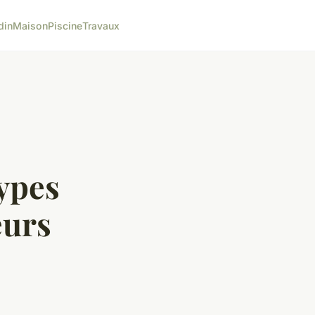
din
Maison
Piscine
Travaux
types
eurs