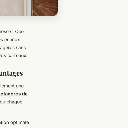
nesse ! Que
es en inox
tagères sans
 vos carreaux.
vantages
alement une
'étagères de
e où chaque
ation optimale