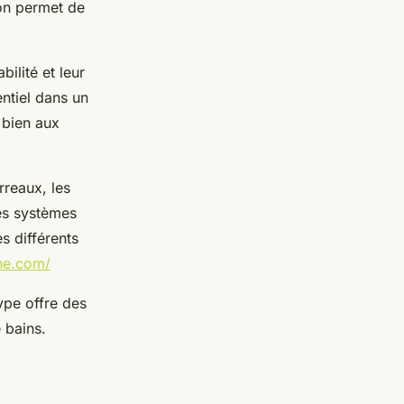
ion permet de
bilité et leur
entiel dans un
 bien aux
reaux, les
des systèmes
s différents
he.com/
ype offre des
 bains.