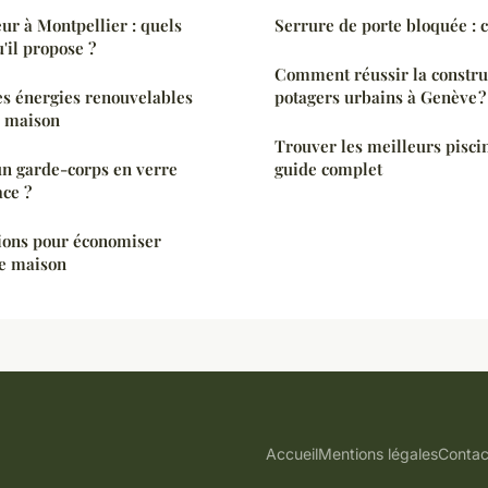
eur à Montpellier : quels
Serrure de porte bloquée : 
u'il propose ?
Comment réussir la constru
les énergies renouvelables
potagers urbains à Genève ?
e maison
Trouver les meilleurs piscin
n garde-corps en verre
guide complet
ace ?
tions pour économiser
re maison
Accueil
Mentions légales
Contac