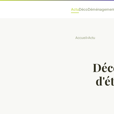
Actu
Déco
Déménagemen
Accueil
›
Actu
Déco
d'é