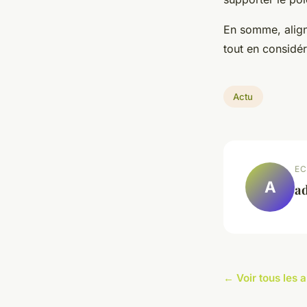
En somme, align
tout en considér
Actu
EC
A
a
← Voir tous les a