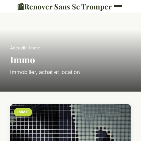
📰
Renover Sans Se Tromper
Accueil
› Immo
Immo
Immobilier, achat et location
IMMO