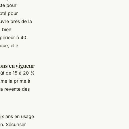
cte pour
pté pour
uvre près de la
 bien
upérieur à 40
que, elle
ions en vigueur
oût de 15 à 20 %
mme la prime à
 la revente des
 dix ans en usage
n. Sécuriser