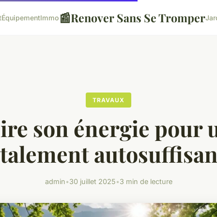
📰
Renover Sans Se Tromper
t
Équipement
Immo
Jar
TRAVAUX
ire son énergie pour u
otalement autosuffisan
admin
•
30 juillet 2025
•
3 min de lecture