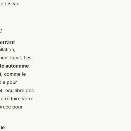
 de réseau
e
courant
llation,
ent local. Les
cité autonome
nt, comme le
ble pour
at, équilibre des
 à réduire votre
forcée pour
ue