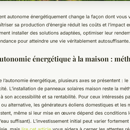
ent autonome énergétiquement change la façon dont vous v
riser sa production d’énergie réduit les coûts et l’impact 
nt installer des solutions adaptées, optimiser leur rende
ndance pour atteindre une vie véritablement autosuffisante.
’autonomie énergétique à la maison : mét
e l’autonomie énergétique, plusieurs axes se présentent : le s
icité. L’installation de panneaux solaires maison reste la mét
 son accessibilité et sa rentabilité. Pour ceux intéressés p
ou alternative, les générateurs éoliens domestiques et les 
istent, même si leur mise en œuvre dépend des conditions l
eau suffisant). L’investissement initial peut varier fortement
isie, mais
lire cet article
vous aidera à cerner les attentes réa