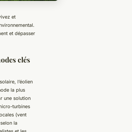
ivez et
environnemental.
ment et dépasser
hodes clés
olaire, l’éolien
hode la plus
ar une solution
micro-turbines
ocales (vent
 selon la
listes et les