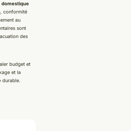
e domestique
e, conformité
rdement au
ntaires sont
vacuation des
aler budget et
kage et la
e
durable.