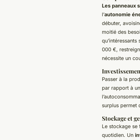
Les panneaux s
l’
autonomie én
débuter, avoisin
moitié des beso
qu’intéressants 
000 €, restreign
nécessite un cou
Investissement
Passer à la prod
par rapport à u
l’autoconsommati
surplus permet 
Stockage et ges
Le stockage se 
quotidien. Un
in