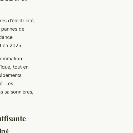
s d’électricité,
x pannes de
ndance
ut en 2025.
nsommation
aïque, tout en
quipements
é. Les
s saisonnières,
ffisante
dro)