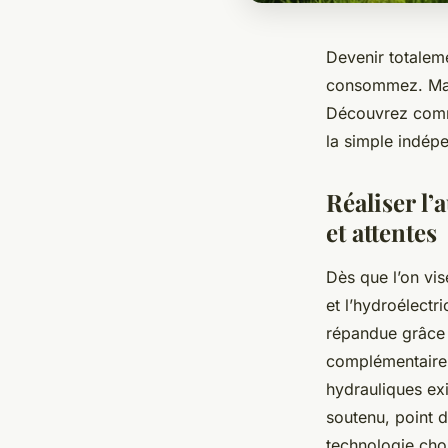
Devenir totalem
consommez. Maît
Découvrez comme
la simple indépe
Réaliser l
et attentes
Dès que l’on vis
et l’hydroélectr
répandue grâce à
complémentaire 
hydrauliques ex
soutenu, point d’
technologie cho