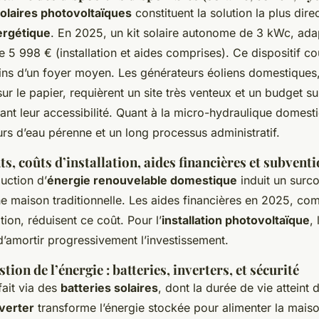
olaires photovoltaïques
constituent la solution la plus dire
ergétique
. En 2025, un kit solaire autonome de 3 kWc, ada
e 5 998 € (installation et aides comprises). Ce dispositif co
ins d’un foyer moyen. Les générateurs éoliens domestiques,
sur le papier, requièrent un site très venteux et un budget s
ant leur accessibilité. Quant à la micro-hydraulique domesti
rs d’eau pérenne et un long processus administratif.
s, coûts d’installation, aides financières et subvent
uction d’
énergie renouvelable domestique
induit un surc
ne maison traditionnelle. Les aides financières en 2025, co
on, réduisent ce coût. Pour l’
installation photovoltaïque
,
d’amortir progressivement l’investissement.
tion de l’énergie : batteries, inverters, et sécurité
fait via des
batteries solaires
, dont la durée de vie atteint
verter
transforme l’énergie stockée pour alimenter la maiso