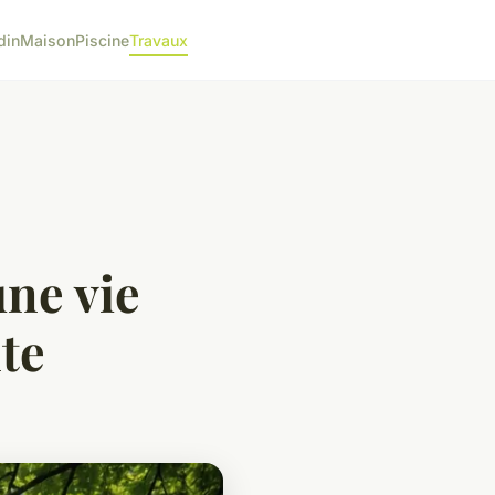
din
Maison
Piscine
Travaux
ne vie
te