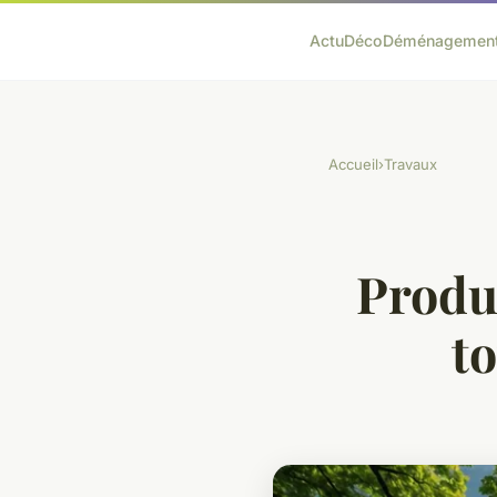
Actu
Déco
Déménagemen
Accueil
›
Travaux
Produ
t