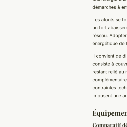
démarches à en
Les atouts se fo
un fort abaisse
réseau. Adopter
énergétique de l
Il convient de 
consiste à couvr
restant relié a
complémentaires
contraintes tec
imposent une an
Équipement
Comparatif dét