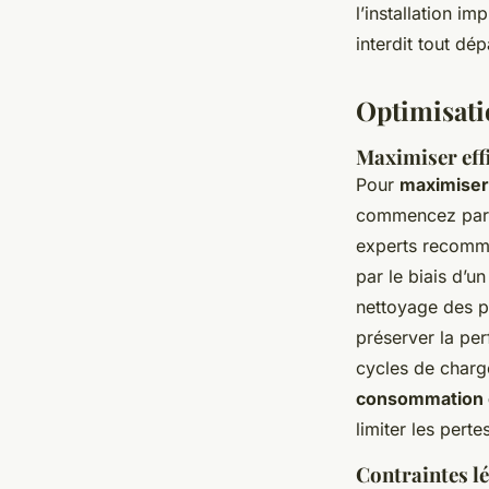
l’installation i
interdit tout d
Optimisati
Maximiser effi
Pour
maximiser 
commencez par u
experts recomma
par le biais d’
nettoyage des p
préserver la pe
cycles de charge
consommation 
limiter les pert
Contraintes l