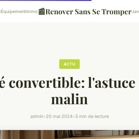
📰
Renover Sans Se Tromper
t
Équipement
Immo
Jar
ACTU
 convertible: l'astuce
malin
admin
•
20 mai 2024
•
3 min de lecture