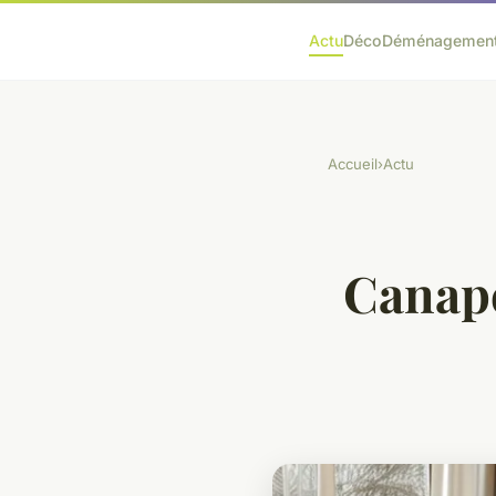
Actu
Déco
Déménagemen
Accueil
›
Actu
Canapé