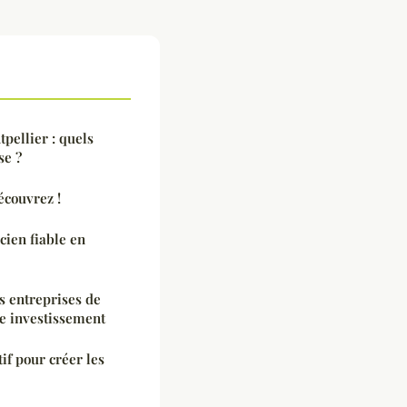
tpellier : quels
se ?
écouvrez !
ien fiable en
es entreprises de
re investissement
tif pour créer les