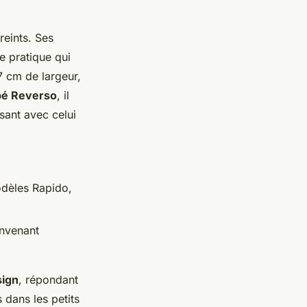
reints. Ses
e pratique qui
7 cm de largeur,
pé Reverso
, il
sant avec celui
odèles Rapido,
onvenant
sign
, répondant
 dans les petits