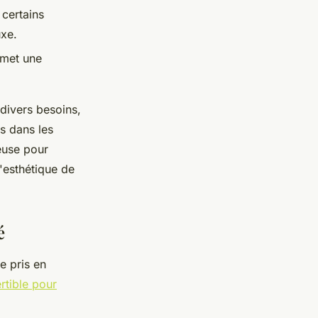
 certains
xe.
rmet une
divers besoins,
s dans les
euse pour
l'esthétique de
é
re pris en
rtible pour