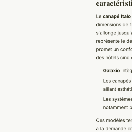
caractérist
Le
canapé Italo
dimensions de 1
s'allonge jusqu
représente le de
promet un confo
des hôtels cinq 
Galaxio
intèg
Les canapés 
alliant esthé
Les système
notamment p
Ces modèles ten
à la demande cro