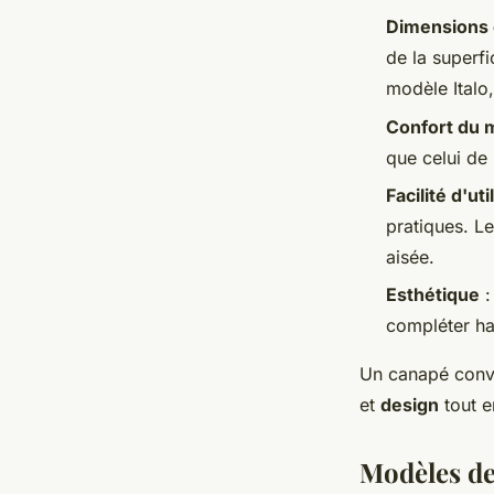
Dimensions 
de la superf
modèle Italo
Confort du 
que celui de
Facilité d'uti
pratiques. L
aisée.
Esthétique
:
compléter h
Un canapé conver
et
design
tout e
Modèles de