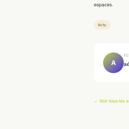
espaces.
Actu
EC
A
a
← Voir tous les a