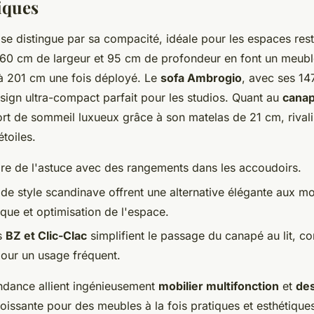
iques
se distingue par sa compacité, idéale pour les espaces rest
60 cm de largeur et 95 cm de profondeur en font un meubl
'à 201 cm une fois déployé. Le
sofa Ambrogio
, avec ses 14
sign ultra-compact parfait pour les studios. Quant au
cana
rt de sommeil luxueux grâce à son matelas de 21 cm, rivali
étoiles.
re de l'astuce avec des rangements dans les accoudoirs.
de style scandinave offrent une alternative élégante aux m
tique et optimisation de l'espace.
s
BZ et Clic-Clac
simplifient le passage du canapé au lit, c
our un usage fréquent.
dance allient ingénieusement
mobilier multifonction
et
de
issante pour des meubles à la fois pratiques et esthétiques