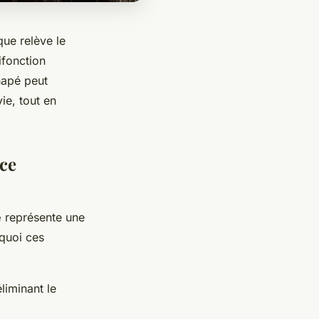
que relève le
ifonction
napé peut
ie, tout en
ace
e
représente une
rquoi ces
liminant le